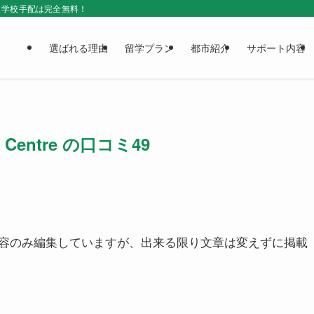
＆学校手配は完全無料！
選ばれる理由
留学プラン
都市紹介
サポート内容
a Centre の口コミ49
容のみ編集していますが、出来る限り文章は変えずに掲載