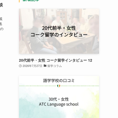
談
載
名
学の
20代前半・女性 コーク留学インタビュー 12
2026年7月27日
留学コラム