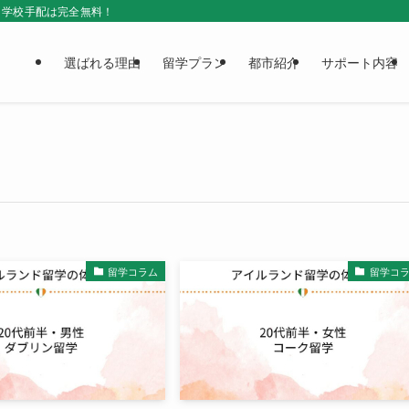
＆学校手配は完全無料！
選ばれる理由
留学プラン
都市紹介
サポート内容
留学コラム
留学コ