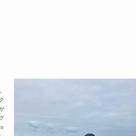
す。
ク
が
グ
ョ
じ