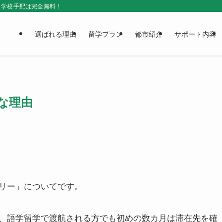
＆学校手配は完全無料！
選ばれる理由
留学プラン
都市紹介
サポート内容
な理由
リー」についてです。
、語学留学で渡航される方でも初めの数カ月は滞在先を確