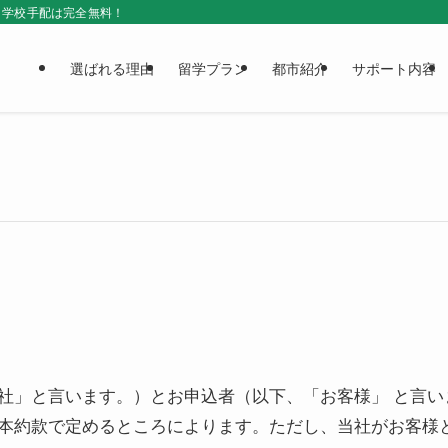
＆学校手配は完全無料！
選ばれる理由
留学プラン
都市紹介
サポート内容
imited （以下、「当社」と言います。）とお申込者（以下、「お客
本約款で定めるところによります。ただし、当社がお客様