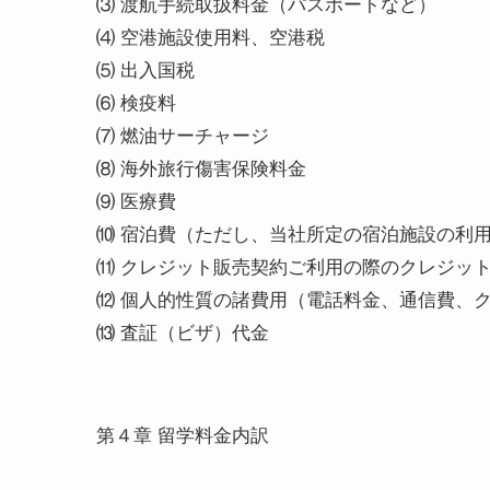
⑶ 渡航手続取扱料金（パスポートなど）
⑷ 空港施設使用料、空港税
⑸ 出入国税
⑹ 検疫料
⑺ 燃油サーチャージ
⑻ 海外旅行傷害保険料金
⑼ 医療費
⑽ 宿泊費（ただし、当社所定の宿泊施設の利
⑾ クレジット販売契約ご利用の際のクレジッ
⑿ 個人的性質の諸費用（電話料金、通信費、
⒀ 査証（ビザ）代金
第４章 留学料金内訳