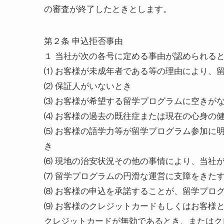
の審査が終了したときとします。
第２条 申込拒否事由
１ 当社が次の各号に定める事由が認められる
⑴ お客様が未成年者である等の理由により、
⑵ 保証人がいないとき
⑶ お客様が希望する留学プログラムに空きが
⑷ お客様の過去の既往症または現在の心身の
⑸ お客様の語学力等が留学プログラム参加に
き
⑹ 現地の治安状況その他の事情により、当社
⑺ 留学プログラムの円滑な運営に支障をきた
⑻ お客様の申込を承諾することが、留学プロ
⑼ お客様のクレジットカードもしくはお客様
クレジットカードが無効であるとき、またはク